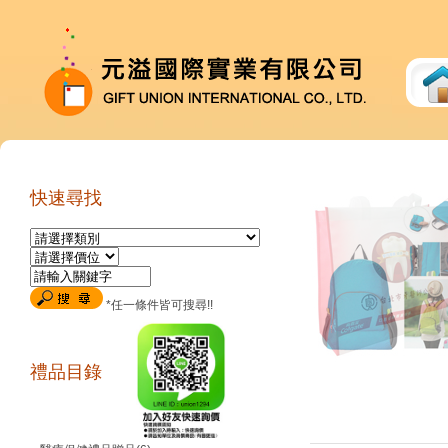
快速尋找
*任一條件皆可搜尋!!
禮品目錄