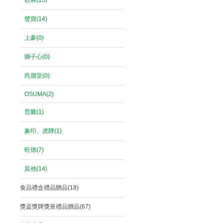
歌林(15)
聲寶(14)
上豪(0)
獅子心(0)
尚朋堂(0)
OSUMA(2)
普騰(1)
象印、虎牌(1)
旺德(7)
其他(14)
食品禮盒禮品贈品(18)
獎盃獎牌獎座禮品贈品(67)