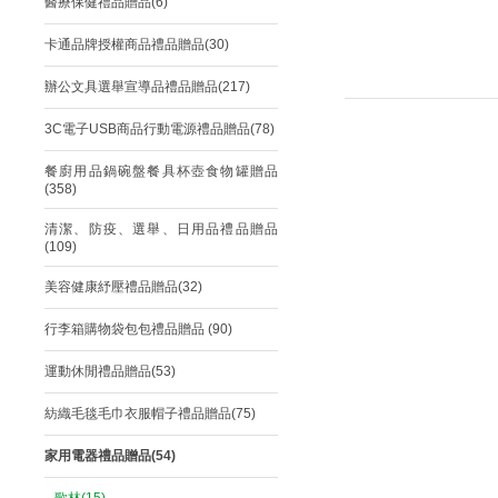
醫療保健禮品贈品(6)
卡通品牌授權商品禮品贈品(30)
辦公文具選舉宣導品禮品贈品(217)
3C電子USB商品行動電源禮品贈品(78)
餐廚用品鍋碗盤餐具杯壺食物罐贈品
(358)
清潔、防疫、選舉、日用品禮品贈品
(109)
美容健康紓壓禮品贈品(32)
行李箱購物袋包包禮品贈品 (90)
運動休閒禮品贈品(53)
紡織毛毯毛巾衣服帽子禮品贈品(75)
家用電器禮品贈品(54)