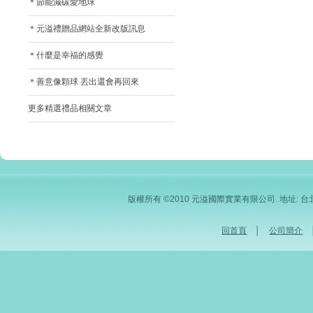
＊節能減碳愛地球
＊元溢禮贈品網站全新改版訊息
＊什麼是幸福的感覺
＊善意像顆球 丟出還會再回來
更多精選禮品相關文章
版權所有 ©2010 元溢國際實業有限公司. 地址: 台北市內
回首頁
│
公司簡介