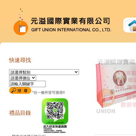
快速尋找
*任一條件皆可搜尋!!
禮品目錄