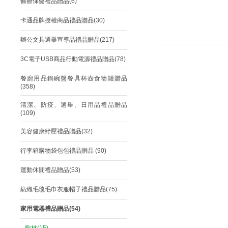
醫療保健禮品贈品(6)
卡通品牌授權商品禮品贈品(30)
辦公文具選舉宣導品禮品贈品(217)
3C電子USB商品行動電源禮品贈品(78)
餐廚用品鍋碗盤餐具杯壺食物罐贈品
(358)
清潔、防疫、選舉、日用品禮品贈品
(109)
美容健康紓壓禮品贈品(32)
行李箱購物袋包包禮品贈品 (90)
運動休閒禮品贈品(53)
紡織毛毯毛巾衣服帽子禮品贈品(75)
家用電器禮品贈品(54)