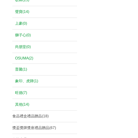
歌林(15)
聲寶(14)
上豪(0)
獅子心(0)
尚朋堂(0)
OSUMA(2)
普騰(1)
象印、虎牌(1)
旺德(7)
其他(14)
食品禮盒禮品贈品(18)
獎盃獎牌獎座禮品贈品(67)