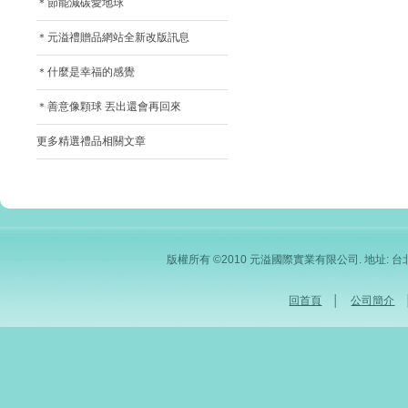
＊節能減碳愛地球
＊元溢禮贈品網站全新改版訊息
＊什麼是幸福的感覺
＊善意像顆球 丟出還會再回來
更多精選禮品相關文章
版權所有 ©2010 元溢國際實業有限公司. 地址: 台北市內
回首頁
│
公司簡介