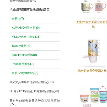
醫療保健禮品贈品(6)
卡通品牌授權商品禮品贈品(30)
史努比(7)
Disney 迪士尼星空米奇
杯
KUMAMON熊本熊 (0)
Mickey米奇、米妮(11)
Tweety崔弟(2)
paul frank大嘴猴(0)
Pooh維尼家族(7)
米奇家族疊疊樂四入杯
更多卡通授權商品(2)
辦公文具選舉宣導品禮品贈品(217)
3C電子USB商品行動電源禮品贈品(78)
餐廚用品鍋碗盤餐具杯壺食物罐贈品
(358)