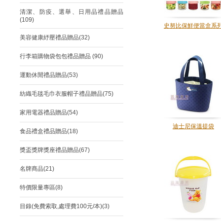
清潔、防疫、選舉、日用品禮品贈品
(109)
史努比保鮮便當盒系
美容健康紓壓禮品贈品(32)
行李箱購物袋包包禮品贈品 (90)
運動休閒禮品贈品(53)
紡織毛毯毛巾衣服帽子禮品贈品(75)
家用電器禮品贈品(54)
迪士尼保溫提袋
食品禮盒禮品贈品(18)
獎盃獎牌獎座禮品贈品(67)
名牌商品(21)
特價限量專區(8)
目錄(免費索取,處理費100元/本)(3)