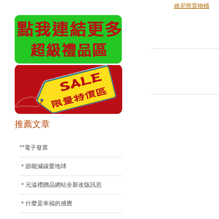
維尼熊置物桶
推薦文章
**電子發票
＊節能減碳愛地球
＊元溢禮贈品網站全新改版訊息
＊什麼是幸福的感覺