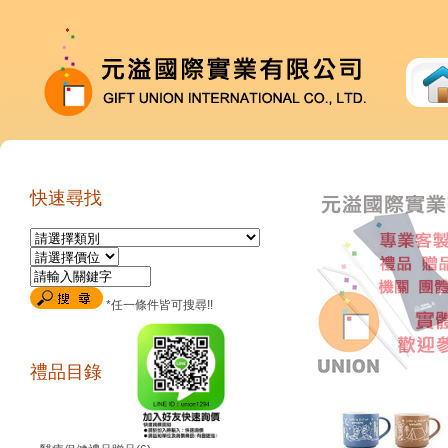
快速尋找
*任一條件皆可搜尋!!
禮品目錄