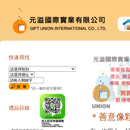
快速尋找
*任一條件皆可搜尋!!
禮品目錄
＊善意像