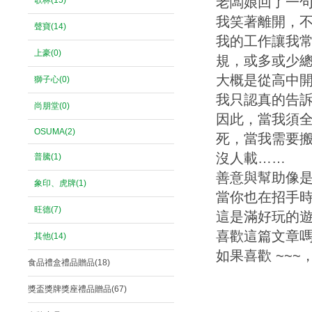
老闆娘回了一
歌林(15)
我笑著離開，
聲寶(14)
我的工作讓我
上豪(0)
規，或多或少
大概是從高中
獅子心(0)
我只認真的告
尚朋堂(0)
因此，當我須
OSUMA(2)
死，當我需要
沒人載……
普騰(1)
善意與幫助像
象印、虎牌(1)
當你也在招手
旺德(7)
這是滿好玩的
喜歡這篇文章嗎..
其他(14)
如果喜歡 ~~
食品禮盒禮品贈品(18)
獎盃獎牌獎座禮品贈品(67)