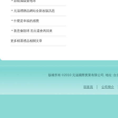
＊節能減碳愛地球
＊元溢禮贈品網站全新改版訊息
＊什麼是幸福的感覺
＊善意像顆球 丟出還會再回來
更多精選禮品相關文章
版權所有 ©2010 元溢國際實業有限公司. 地址: 台北市內
回首頁
│
公司簡介