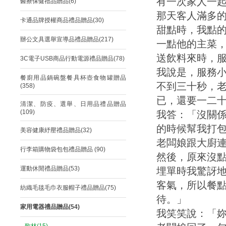
有一次家人一
醫療保健禮品贈品(6)
那天客人滿多
卡通品牌授權商品禮品贈品(30)
甜點時，我點
辦公文具選舉宣導品禮品贈品(217)
一點他的主菜
送飲料來時，
3C電子USB商品行動電源禮品贈品(78)
我說是，服務
餐廚用品鍋碗盤餐具杯壺食物罐贈品
不到三十秒，
(358)
已，還要一二
清潔、防疫、選舉、日用品禮品贈品
(109)
我答：「沒關
的時候幫我打
美容健康紓壓禮品贈品(32)
老闆娘跟大廚
行李箱購物袋包包禮品贈品 (90)
然後，原來沒
運動休閒禮品贈品(53)
埋單時我驚訝
客氣，所以餐
紡織毛毯毛巾衣服帽子禮品贈品(75)
待。」
家用電器禮品贈品(54)
我笑笑說：「