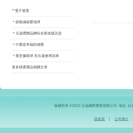
**電子發票
＊節能減碳愛地球
＊元溢禮贈品網站全新改版訊息
＊什麼是幸福的感覺
＊善意像顆球 丟出還會再回來
更多精選禮品相關文章
版權所有 ©2010 元溢國際實業有限公司. 地址: 台北市內
回首頁
│
公司簡介