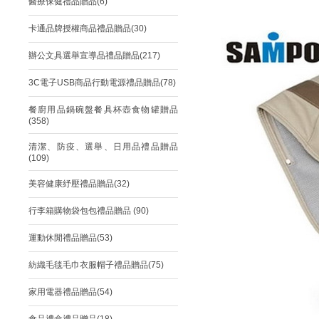
醫療保健禮品贈品(6)
卡通品牌授權商品禮品贈品(30)
辦公文具選舉宣導品禮品贈品(217)
3C電子USB商品行動電源禮品贈品(78)
餐廚用品鍋碗盤餐具杯壺食物罐贈品
(358)
清潔、防疫、選舉、日用品禮品贈品
(109)
美容健康紓壓禮品贈品(32)
行李箱購物袋包包禮品贈品 (90)
運動休閒禮品贈品(53)
紡織毛毯毛巾衣服帽子禮品贈品(75)
家用電器禮品贈品(54)