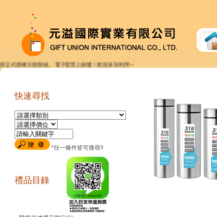
正式授權方能製做。 電子發票上線嘍！歡迎多加利用～
快速尋找
*任一條件皆可搜尋!!
禮品目錄