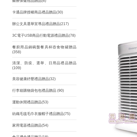
醫療保健禮品贈品(6)
卡通品牌授權商品禮品贈品(30)
辦公文具選舉宣導品禮品贈品(217)
3C電子USB商品行動電源禮品贈品(78)
餐廚用品鍋碗盤餐具杯壺食物罐贈品
(358)
清潔、防疫、選舉、日用品禮品贈品
(109)
美容健康紓壓禮品贈品(32)
行李箱購物袋包包禮品贈品 (90)
運動休閒禮品贈品(53)
紡織毛毯毛巾衣服帽子禮品贈品(75)
家用電器禮品贈品(54)