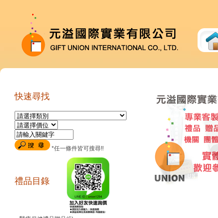
快速尋找
*任一條件皆可搜尋!!
禮品目錄