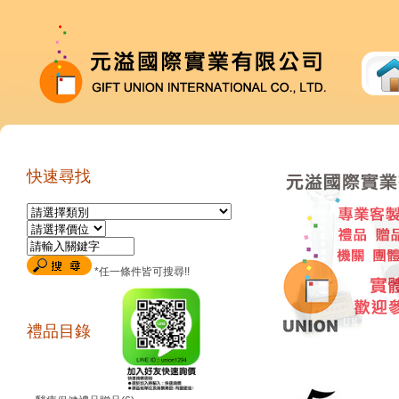
快速尋找
*任一條件皆可搜尋!!
禮品目錄