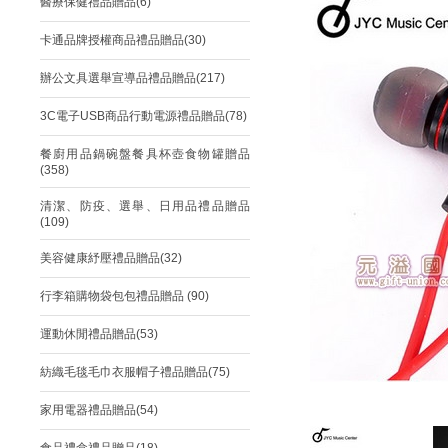
醫療保健禮品贈品(6)
卡通品牌授權商品禮品贈品(30)
辦公文具選舉宣導品禮品贈品(217)
3C電子USB商品行動電源禮品贈品(78)
餐廚用品鍋碗盤餐具杯壺食物罐贈品
(358)
清潔、防疫、選舉、日用品禮品贈品
(109)
美容健康紓壓禮品贈品(32)
行李箱購物袋包包禮品贈品 (90)
運動休閒禮品贈品(53)
紡織毛毯毛巾衣服帽子禮品贈品(75)
家用電器禮品贈品(54)