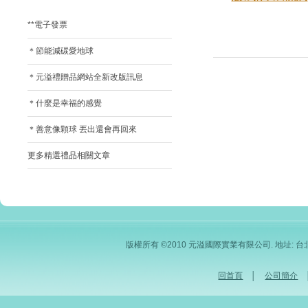
**電子發票
＊節能減碳愛地球
＊元溢禮贈品網站全新改版訊息
＊什麼是幸福的感覺
＊善意像顆球 丟出還會再回來
更多精選禮品相關文章
版權所有 ©2010 元溢國際實業有限公司. 地址: 台北市內
回首頁
│
公司簡介