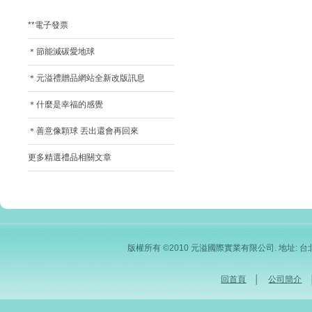
**電子發票
＊節能減碳愛地球
＊元溢禮贈品網站全新改版訊息
＊什麼是幸福的感覺
＊善意像顆球 丟出還會再回來
更多精選禮品相關文章
版權所有 ©2010 元溢國際實業有限公司. 地址: 台北市內
回首頁
│
公司簡介