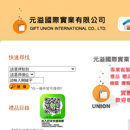
快速尋找
*任一條件皆可搜尋!!
禮品目錄