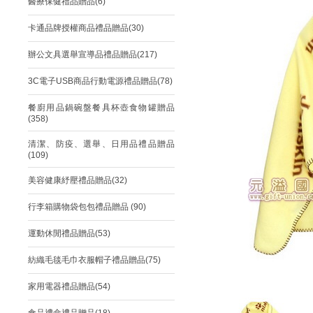
醫療保健禮品贈品(6)
卡通品牌授權商品禮品贈品(30)
辦公文具選舉宣導品禮品贈品(217)
3C電子USB商品行動電源禮品贈品(78)
餐廚用品鍋碗盤餐具杯壺食物罐贈品
(358)
清潔、防疫、選舉、日用品禮品贈品
(109)
美容健康紓壓禮品贈品(32)
行李箱購物袋包包禮品贈品 (90)
運動休閒禮品贈品(53)
紡織毛毯毛巾衣服帽子禮品贈品(75)
家用電器禮品贈品(54)