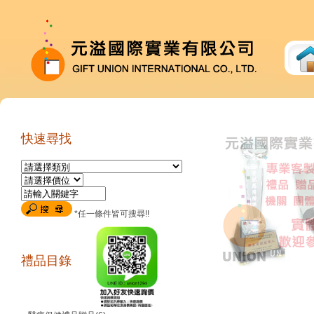
快速尋找
*任一條件皆可搜尋!!
禮品目錄