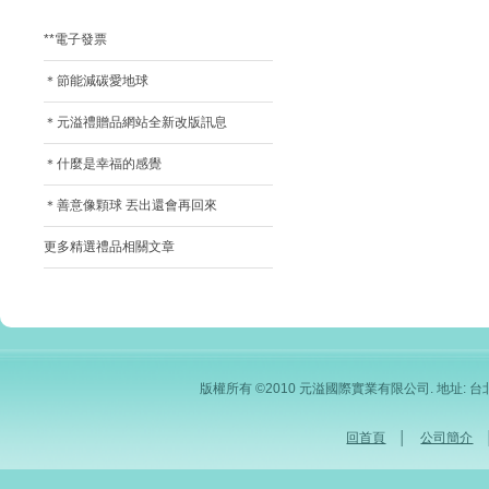
**電子發票
＊節能減碳愛地球
＊元溢禮贈品網站全新改版訊息
＊什麼是幸福的感覺
＊善意像顆球 丟出還會再回來
更多精選禮品相關文章
版權所有 ©2010 元溢國際實業有限公司. 地址: 台北市內
回首頁
│
公司簡介