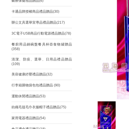
醫療保健禮品贈品(6)
卡通品牌授權商品禮品贈品(30)
辦公文具選舉宣導品禮品贈品(217)
3C電子USB商品行動電源禮品贈品(78)
餐廚用品鍋碗盤餐具杯壺食物罐贈品
(358)
清潔、防疫、選舉、日用品禮品贈品
(109)
美容健康紓壓禮品贈品(32)
行李箱購物袋包包禮品贈品 (90)
運動休閒禮品贈品(53)
紡織毛毯毛巾衣服帽子禮品贈品(75)
家用電器禮品贈品(54)