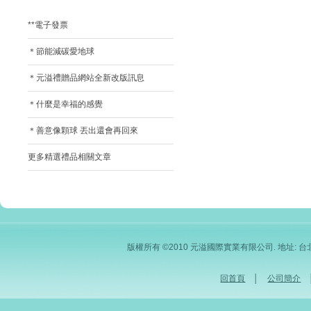
**電子發票
＊節能減碳愛地球
＊元溢禮贈品網站全新改版訊息
＊什麼是幸福的感覺
＊善意像顆球 丟出還會再回來
更多精選禮品相關文章
版權所有 ©2010 元溢國際實業有限公司. 地址: 台北市內
回首頁
│
公司簡介