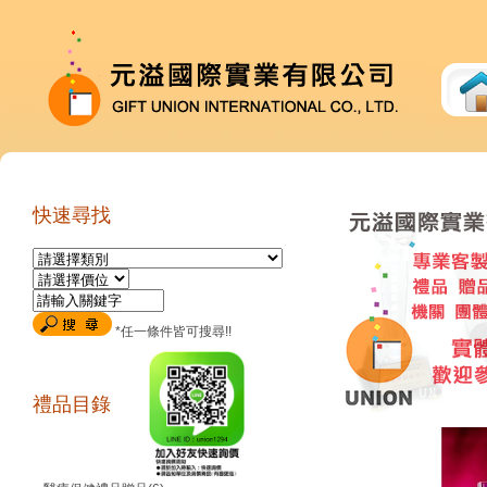
快速尋找
*任一條件皆可搜尋!!
禮品目錄