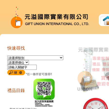
快速尋找
*任一條件皆可搜尋!!
禮品目錄