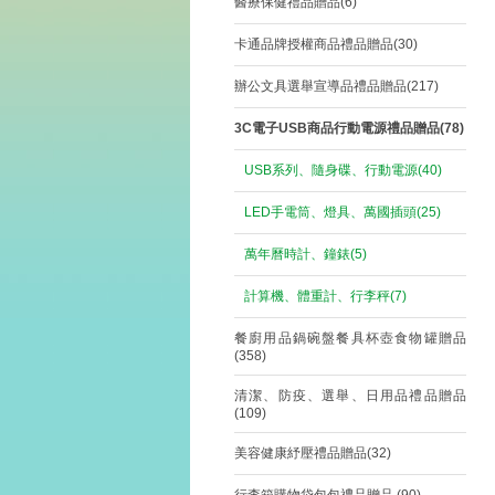
醫療保健禮品贈品(6)
卡通品牌授權商品禮品贈品(30)
辦公文具選舉宣導品禮品贈品(217)
3C電子USB商品行動電源禮品贈品(78)
USB系列、隨身碟、行動電源(40)
LED手電筒、燈具、萬國插頭(25)
萬年曆時計、鐘錶(5)
計算機、體重計、行李秤(7)
餐廚用品鍋碗盤餐具杯壺食物罐贈品
(358)
清潔、防疫、選舉、日用品禮品贈品
(109)
美容健康紓壓禮品贈品(32)