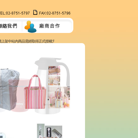
上架中站內商品需經取得正式授權方能製做。 電子發票上線嘍！歡迎多加利用～