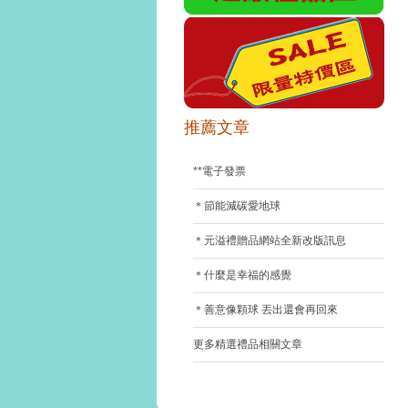
推薦文章
**電子發票
＊節能減碳愛地球
＊元溢禮贈品網站全新改版訊息
＊什麼是幸福的感覺
＊善意像顆球 丟出還會再回來
更多精選禮品相關文章