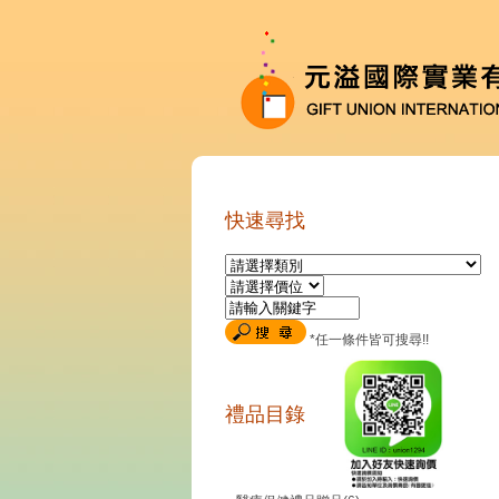
快速尋找
*任一條件皆可搜尋!!
禮品目錄