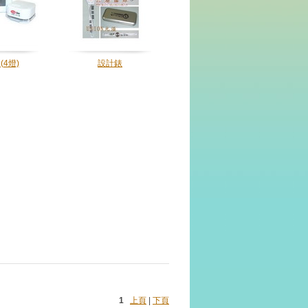
(4燈)
設計錶
1
上頁
|
下頁