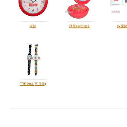
掛鐘
蘋果相框時鐘
四面鐘
三明治錶(五月天)